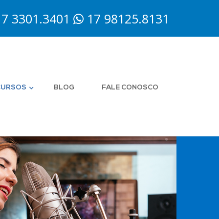
7 3301.3401
17 98125.8131
CURSOS
BLOG
FALE CONOSCO