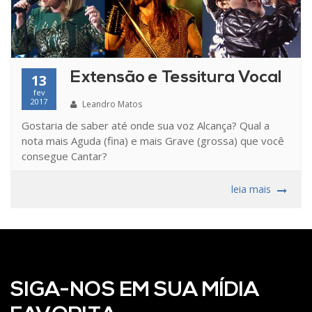
Extensão e Tessitura Vocal
13
fev
2017
Leandro Matos
Gostaria de saber até onde sua voz Alcança? Qual a
nota mais Aguda (fina) e mais Grave (grossa) que você
consegue Cantar?
leia mais
SIGA-NOS EM SUA MÍDIA